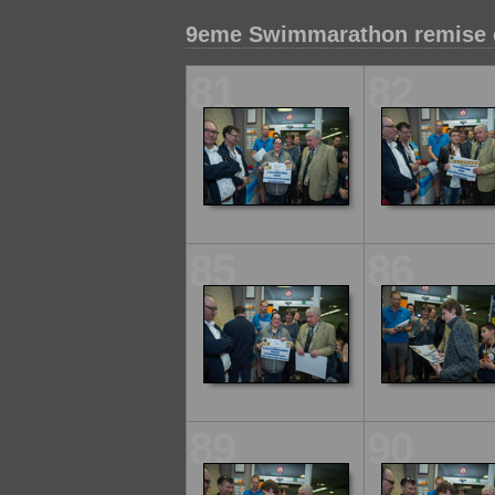
9eme Swimmarathon remise d
81
82
85
86
89
90