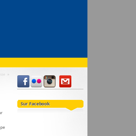
»
esse
Sur Facebook
ur
upe