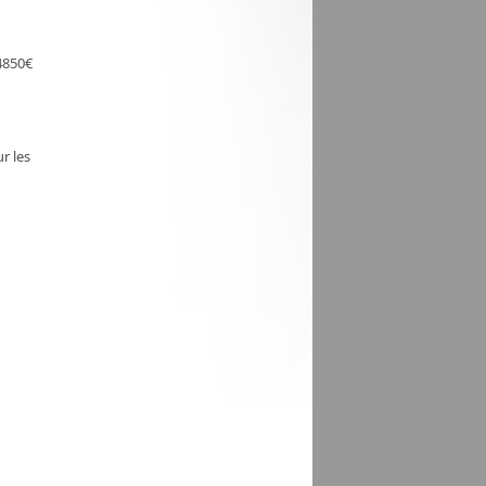
 4850€
r les