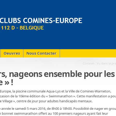
Oeuvres
Nous Contacter
Comines : Vu dans la pr
rs, nageons ensemble pour les
 » !
urope, la piscine communale Aqua-Lys et la Ville de Comines-Warneton,
ccasion de la 10ème édition du « Swimmarathon ». Cette manifestation a po
 Le Village », centre de jour pour adultes handicapés mentaux.
e année le samedi 5 mars 2016, de 8h00 à 18h00. Possibilité de nager en gro
c un bonnet swimmarathon offert au 100 premiers nageurs ayant fait leur