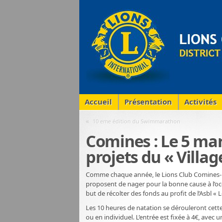
Accueil
Présentation
Activités
«
10 eme édition du Swimmarathon
Comines : Le 5 ma
projets du « Village
Comme chaque année, le Lions Club Comines-E
proposent de nager pour la bonne cause à l’o
but de récolter des fonds au profit de l’Asbl «
Les 10 heures de natation se dérouleront cett
ou en individuel. L’entrée est fixée à 4€, ave