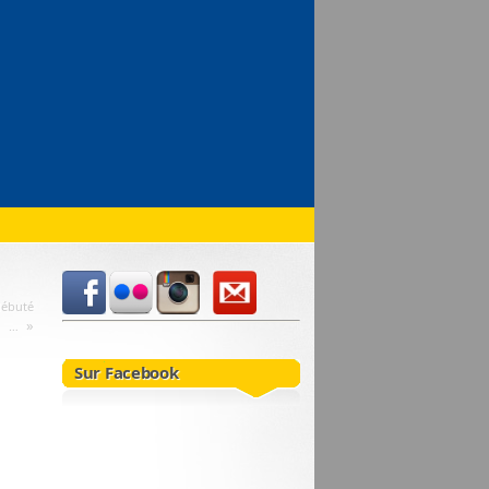
débuté
»
…
Sur Facebook