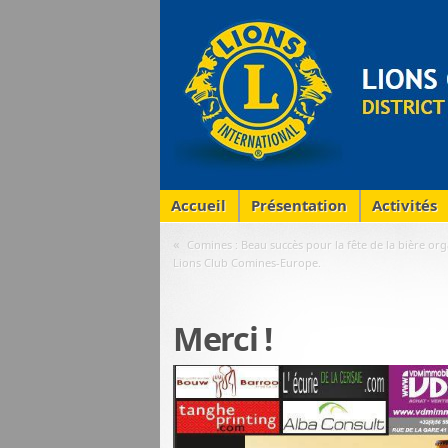
Accueil
Présentation
Activités
«
Comines : Beau succès pour la fête de la bière org
Lions Club Comines-Europe.
Merci !