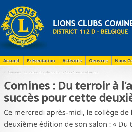
Accueil
Présentation
Activités
Oeuvres
Nous Co
«
Comines : La soirée de gala du Lions Club Comines-Europe.
Comines : Du terroir à l’
succès pour cette deuxi
Ce mercredi après-midi, le collège de l
deuxième édition de son salon : « Du te