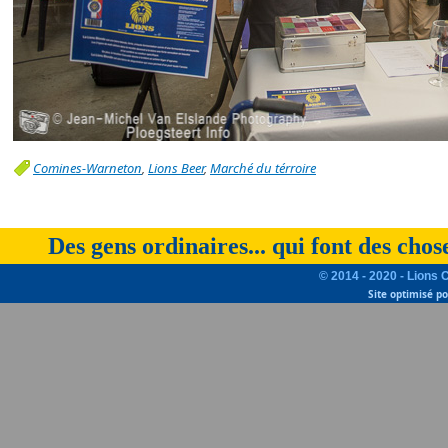
Comines-Warneton
,
Lions Beer
,
Marché du térroire
Des gens ordinaires... qui font des chos
© 2014 - 2020 - Lions 
Site optimisé p