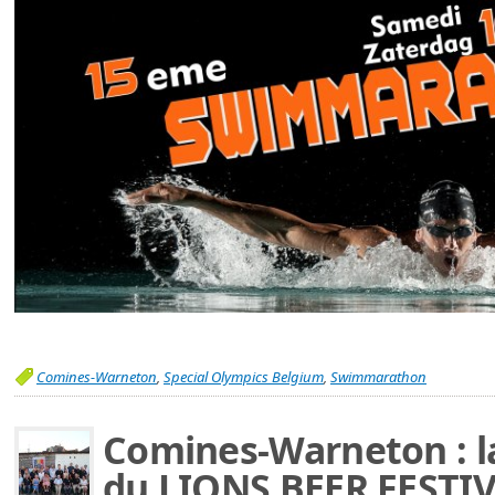
Comines-Warneton
,
Special Olympics Belgium
,
Swimmarathon
Comines-Warneton : l
du LIONS BEER FESTIVA