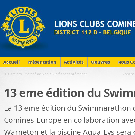
Accueil
Présentation
Activités
Oeuvres
Nous Co
«
Comines : Marché de Noël : Succès sans précédent …
Comines
13 eme édition du Swi
La 13 eme édition du Swimmarathon o
Comines-Europe en collaboration avec 
Warneton et la piscine Aqua-Lys sera 