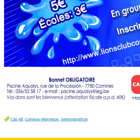
Cap 48
,
Comines-Warneton
,
Swimmarathon