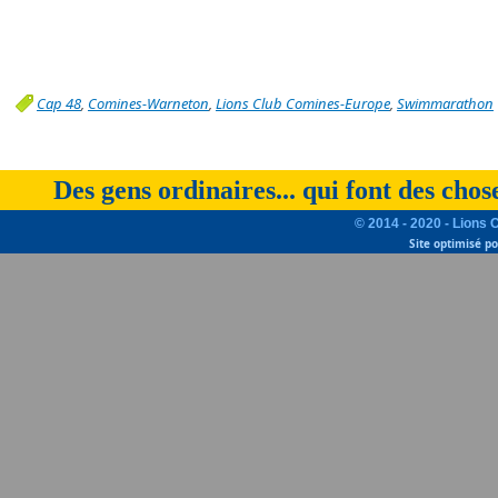
Cap 48
,
Comines-Warneton
,
Lions Club Comines-Europe
,
Swimmarathon
Des gens ordinaires... qui font des chos
© 2014 - 2020 - Lions 
Site optimisé p