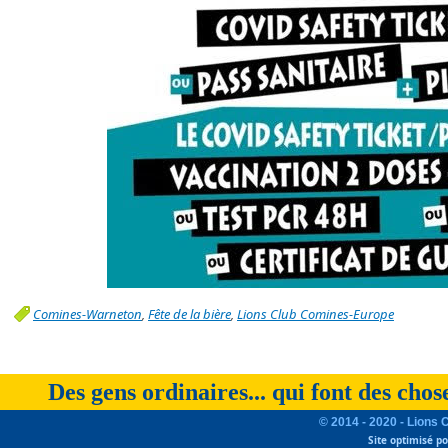
Comines-Warneton
,
Fête de la bière
,
Lions Club Comines-Europe
Des gens ordinaires... qui font des chos
© 2014 - 2020 - Lions 
Site optimisé p