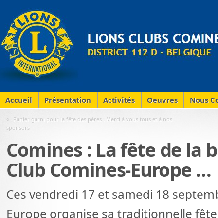
Accueil
Présentation
Activités
Oeuvres
Nous Co
«
Panier garni pour la fête des pères : Merci à vous tous et à nos
sponsors
Comines : La fête de la b
Club Comines-Europe …
Ces vendredi 17 et samedi 18 septemb
Europe organise sa traditionnelle fête