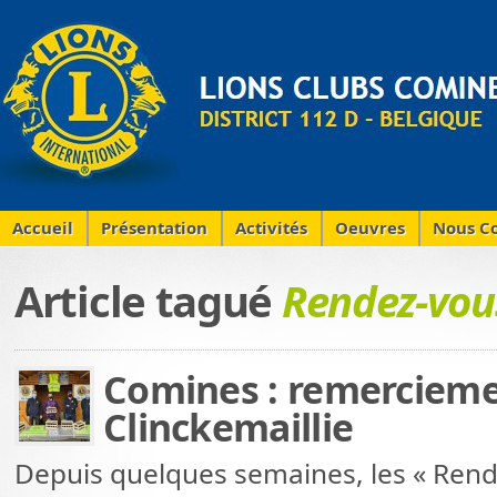
Accueil
Présentation
Activités
Oeuvres
Nous Co
Article tagué
Rendez-vous
Comines : remercieme
Clinckemaillie
Depuis quelques semaines, les « Rende