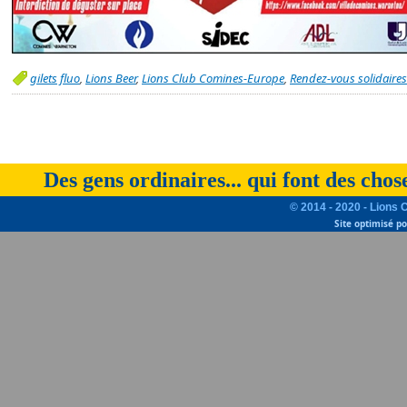
gilets fluo
,
Lions Beer
,
Lions Club Comines-Europe
,
Rendez-vous solidaires
Des gens ordinaires... qui font des chos
© 2014 - 2020 - Lions 
Site optimisé p