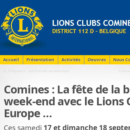
Accueil
Présentation
Activités
Oeuvres
Nous Co
«
Ploegsteert : Last Post des services clubs
Comines
Comines : La fête de la b
week-end avec le Lions 
Europe …
Ces samedi
17 et dimanche 18 sept