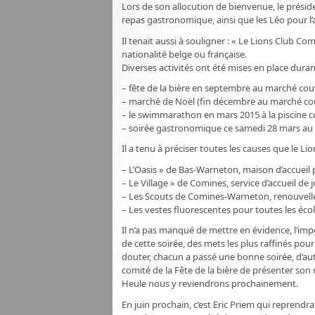
Lors de son allocution de bienvenue, le présid
repas gastronomique, ainsi que les Léo pour l’a
Il tenait aussi à souligner : « Le Lions Club
nationalité belge ou française.
Diverses activités ont été mises en place duran
– fête de la bière en septembre au marché co
– marché de Noël (fin décembre au marché co
– le swimmarathon en mars 2015 à la piscine
– soirée gastronomique ce samedi 28 mars au 
Il a tenu à préciser toutes les causes que le 
– L’Oasis » de Bas-Warneton, maison d’accueil 
– Le Village » de Comines, service d’accueil d
– Les Scouts de Comines-Warneton, renouvelleme
– Les vestes fluorescentes pour toutes les écol
Il n’a pas manqué de mettre en évidence, l’impos
de cette soirée, des mets les plus raffinés pour
douter, chacun a passé une bonne soirée, d’aut
comité de la Fête de la bière de présenter son n
Heule nous y reviendrons prochainement.
En juin prochain, c’est Eric Priem qui reprend