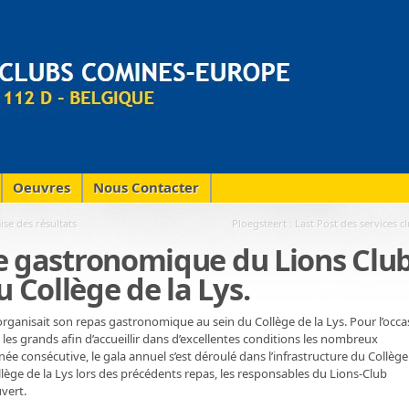
Oeuvres
Nous Contacter
se des résultats
Ploegsteert : Last Post des services c
ée gastronomique du Lions Clu
Collège de la Lys.
rganisait son repas gastronomique au sein du Collège de la Lys. Pour l’occa
s les grands afin d’accueillir dans d’excellentes conditions les nombreux
e consécutive, le gala annuel s’est déroulé dans l’infrastructure du Collège
llège de la Lys lors des précédents repas, les responsables du Lions-Club
vert.