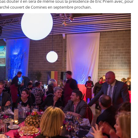
 pas douter il en sera de même sous la présidence de Eric Priem avec, pour
u marché couvert de Comines en septembre prochain.