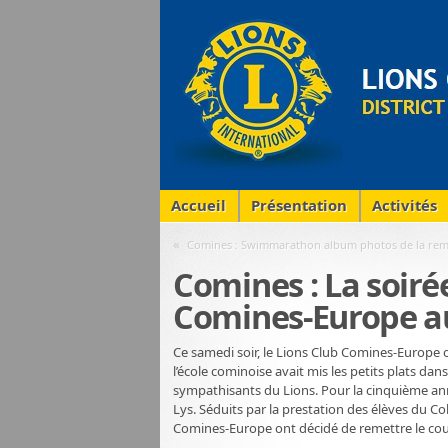
Accueil
Présentation
Activités
«
Comines : Swimmarathon album photos de la remi
Comines : La soir
Comines-Europe au 
Ce samedi soir, le Lions Club Comines-Europe o
l’école cominoise avait mis les petits plats dan
sympathisants du Lions. Pour la cinquième anné
Lys. Séduits par la prestation des élèves du Co
Comines-Europe ont décidé de remettre le cou