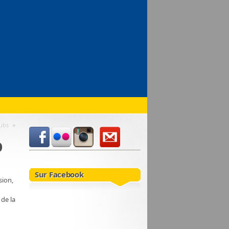
»
lubs
b
Sur Facebook
sion,
 de la