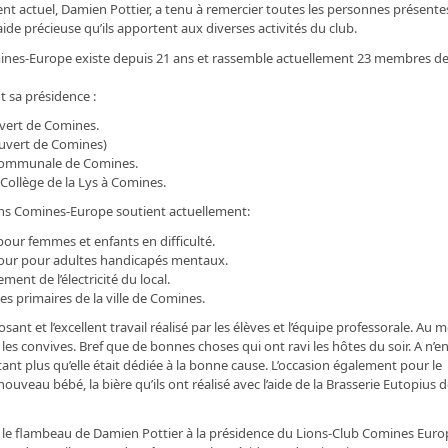
ent actuel, Damien Pottier, a tenu à remercier toutes les personnes présente
ide précieuse qu’ils apportent aux diverses activités du club.
 Comines-Europe existe depuis 21 ans et rassemble actuellement 23 membres d
t sa présidence :
uvert de Comines.
uvert de Comines)
 communale de Comines.
Collège de la Lys à Comines.
Lions Comines-Europe soutient actuellement:
pour femmes et enfants en difficulté.
e jour pour adultes handicapés mentaux.
nt de l’électricité du local.
es primaires de la ville de Comines.
ant et l’excellent travail réalisé par les élèves et l’équipe professorale. Au 
 les convives. Bref que de bonnes choses qui ont ravi les hôtes du soir. A n’e
ant plus qu’elle était dédiée à la bonne cause. L’occasion également pour le
ouveau bébé, la bière qu’ils ont réalisé avec l’aide de la Brasserie Eutopius 
ra le flambeau de Damien Pottier à la présidence du Lions-Club Comines Euro