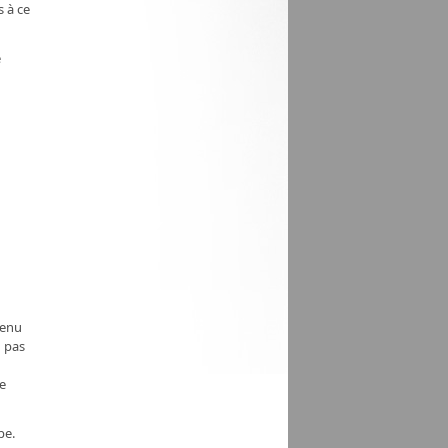
s à ce
e
menu
n pas
de
pe.