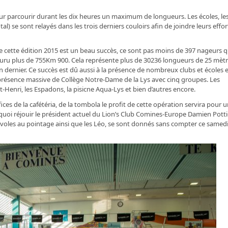
r parcourir durant les dix heures un maximum de longueurs. Les écoles, le
l) se sont relayés dans les trois derniers couloirs afin de joindre leurs effor
e cette édition 2015 est un beau succès, ce sont pas moins de 397 nageurs q
couru plus de 755Km 900. Cela représente plus de 30236 longueurs de 25 mètr
n dernier. Ce succès est dû aussi à la présence de nombreux clubs et écoles 
a présence massive de Collège Notre-Dame de la Lys avec cinq groupes. Les
nt-Henri, les Espadons, la pisicne Aqua-Lys et bien d’autres encore.
es de la cafétéria, de la tombola le profit de cette opération servira pour 
 quoi réjouir le président actuel du Lion’s Club Comines-Europe Damien Potti
voles au pointage ainsi que les Léo, se sont donnés sans compter ce samed