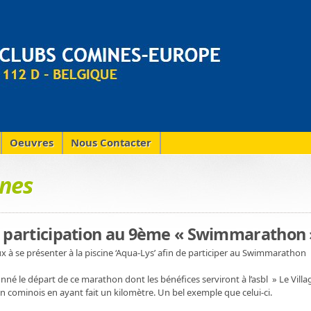
Oeuvres
Nous Contacter
nes
e participation au 9ème « Swimmarathon 
 à se présenter à la piscine ‘Aqua-Lys’ afin de participer au Swimmarathon
né le départ de ce marathon dont les bénéfices serviront à l’asbl » Le Villag
n cominois en ayant fait un kilomètre. Un bel exemple que celui-ci.