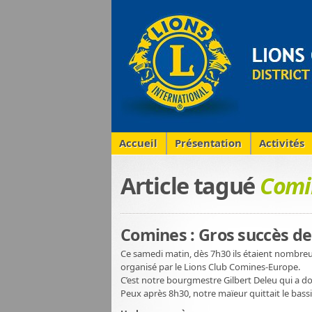
Accueil
Présentation
Activités
Article tagué
Comi
Comines : Gros succès d
Ce samedi matin, dès 7h30 ils étaient nombreux
organisé par le Lions Club Comines-Europe.
C’est notre bourgmestre Gilbert Deleu qui a don
Peux après 8h30, notre maïeur quittait le bassi