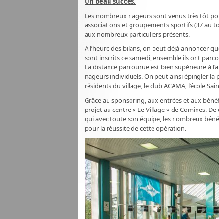
Un beau succès.
Les nombreux nageurs sont venus très tôt pou
associations et groupements sportifs (37 au tota
aux nombreux particuliers présents.
A l’heure des bilans, on peut déjà annoncer qu
sont inscrits ce samedi, ensemble ils ont par
La distance parcourue est bien supérieure à l’a
nageurs individuels. On peut ainsi épingler l
résidents du village, le club ACAMA, l’école Sai
Grâce au sponsoring, aux entrées et aux bénéfic
projet au centre « Le Village » de Comines. De
qui avec toute son équipe, les nombreux béné
pour la réussite de cette opération.