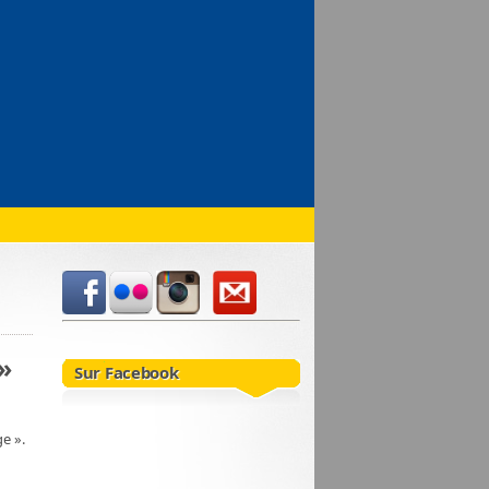
»
Sur Facebook
e ».