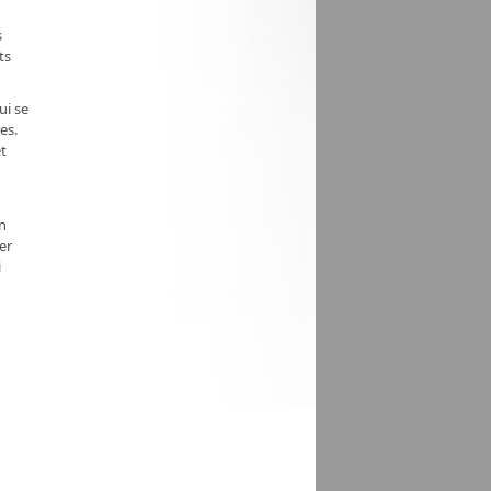
s
ts
ui se
es.
et
un
er
i