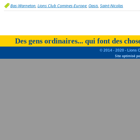
Bas-Warneton
,
Lions Club Comines-Europe
,
Oasis
,
Saint-Nicolas
Des gens ordinaires... qui font des chos
© 2014 - 2020 - Lions 
Site optimisé p