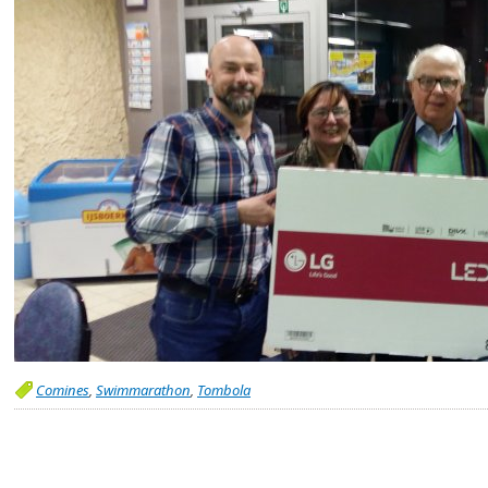
Comines
,
Swimmarathon
,
Tombola