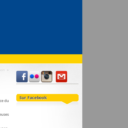
»
hon
Sur Facebook
ace du
ieuses