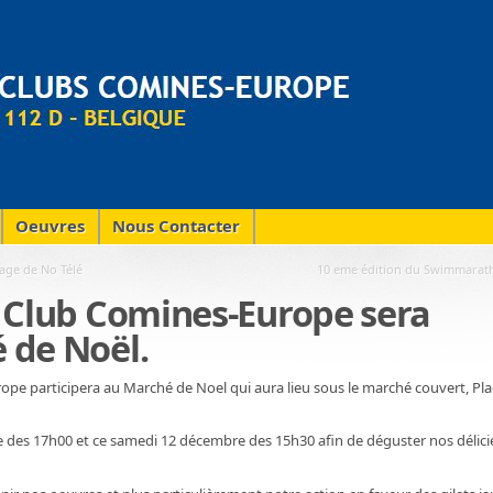
Oeuvres
Nous Contacter
tage de No Télé
10 eme édition du Swimmarat
s Club Comines-Europe sera
 de Noël.
ope participera au Marché de Noel qui aura lieu sous le marché couvert, Pl
 des 17h00 et ce samedi 12 décembre des 15h30 afin de déguster nos délic