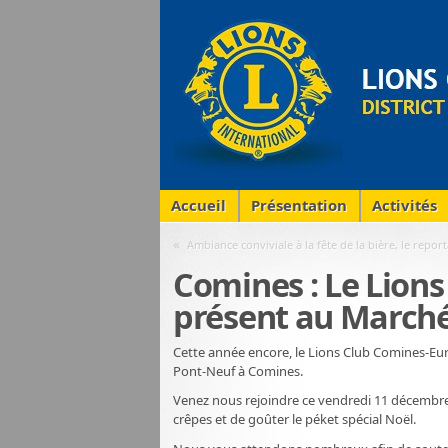
Accueil
Présentation
Activités
«
Ambiance conviviale à la fête de la bière, le repor
Comines : Le Lion
présent au Marché
Cette année encore, le Lions Club Comines-Eur
Pont-Neuf à Comines.
Venez nous rejoindre ce vendredi 11 décembre
crêpes et de goûter le péket spécial Noël.