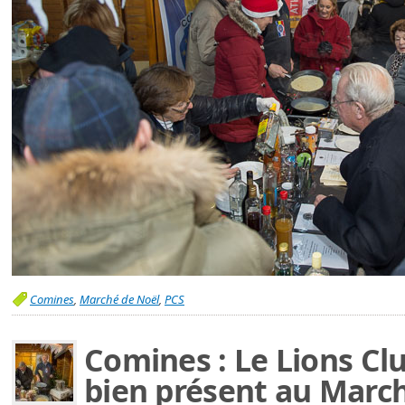
Comines
,
Marché de Noël
,
PCS
Comines : Le Lions C
bien présent au March