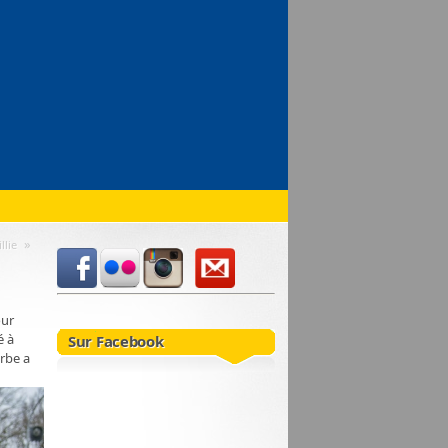
»
llie
our
é à
Sur Facebook
rbe a