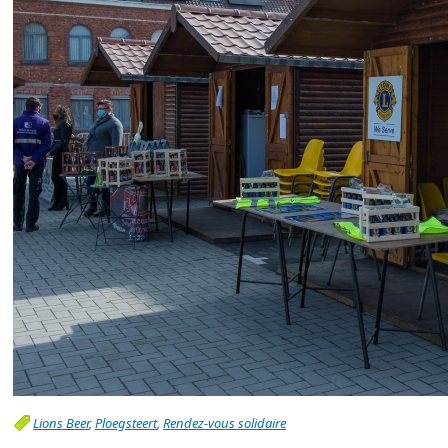
Lions Beer
,
Ploegsteert
,
Rendez-vous solidaire