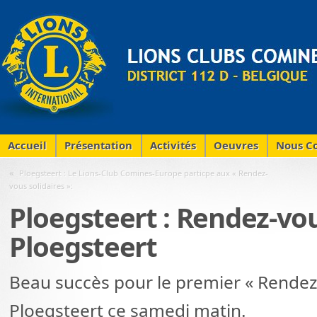
Accueil
Présentation
Activités
Oeuvres
Nous Co
«
Ploegsteert : Le Lions-Club Comines-Europe particpe aux « Rendez-
vous solidaires »:
Ploegsteert : Rendez-vou
Ploegsteert
Beau succès pour le premier « Rendez-
Ploegsteert ce samedi matin.