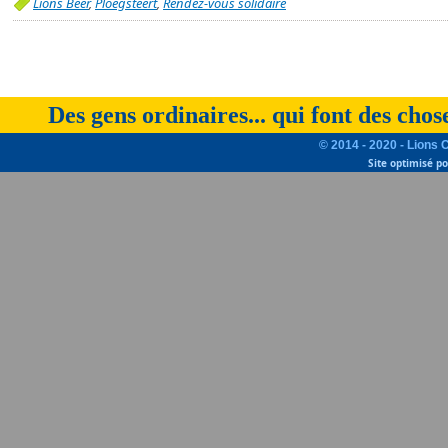
Lions Beer
,
Ploegsteert
,
Rendez-vous solidaire
Des gens ordinaires... qui font des chos
© 2014 - 2020 - Lions 
Site optimisé p