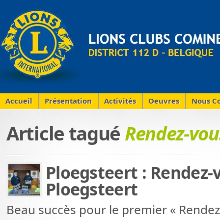
Accueil
Présentation
Activités
Oeuvres
Nous Co
Article tagué
Rendez-vous
Ploegsteert : Rendez-v
Ploegsteert
Beau succès pour le premier « Rendez-