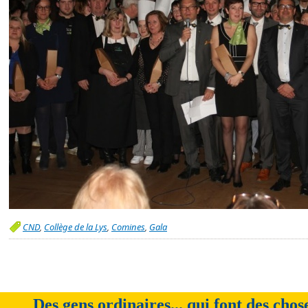
CND
,
Collège de la Lys
,
Comines
,
Gala
Des gens ordinaires... qui font des chos