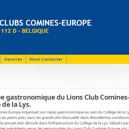
Oeuvres
Nous Contacter
rée gastronomique du Lions Club Comines
de la Lys.
mines-Europe organisait son repas gastronomique au sein du Collège de la Ly
les petits plats dans les grands afin d’accueillir dans d’excellentes condition
annuel s’est déroulé dans l’infrastructure du Collège de la Lys. Séduits par
rs des précédents repas, les responsables du Lions-Club Comines-Europe ont