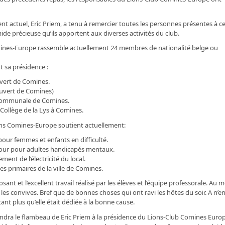
nt actuel, Eric Priem, a tenu à remercier toutes les personnes présentes à c
ide précieuse qu’ils apportent aux diverses activités du club.
 Comines-Europe rassemble actuellement 24 membres de nationalité belge ou
t sa présidence :
uvert de Comines.
uvert de Comines)
 communale de Comines.
Collège de la Lys à Comines.
Lions Comines-Europe soutient actuellement:
pour femmes et enfants en difficulté.
e jour pour adultes handicapés mentaux.
nt de l’électricité du local.
es primaires de la ville de Comines.
ant et l’excellent travail réalisé par les élèves et l’équipe professorale. Au 
 les convives. Bref que de bonnes choses qui ont ravi les hôtes du soir. A n’e
nt plus qu’elle était dédiée à la bonne cause.
rendra le flambeau de Eric Priem à la présidence du Lions-Club Comines Euro