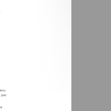
e
menu
n pas
pe