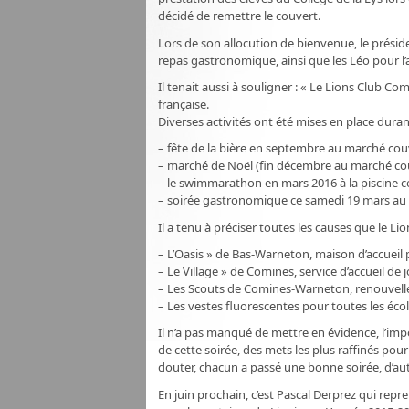
décidé de remettre le couvert.
Lors de son allocution de bienvenue, le préside
repas gastronomique, ainsi que les Léo pour l’a
Il tenait aussi à souligner : « Le Lions Club
française.
Diverses activités ont été mises en place duran
– fête de la bière en septembre au marché co
– marché de Noël (fin décembre au marché co
– le swimmarathon en mars 2016 à la piscine
– soirée gastronomique ce samedi 19 mars au 
Il a tenu à préciser toutes les causes que le 
– L’Oasis » de Bas-Warneton, maison d’accueil 
– Le Village » de Comines, service d’accueil d
– Les Scouts de Comines-Warneton, renouvelleme
– Les vestes fluorescentes pour toutes les écol
Il n’a pas manqué de mettre en évidence, l’impos
de cette soirée, des mets les plus raffinés pour
douter, chacun a passé une bonne soirée, d’auta
En juin prochain, c’est Pascal Derprez qui rep