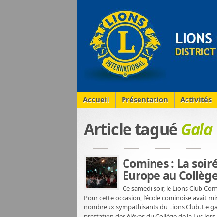
Accueil
Présentation
Activités
Article tagué
Gala
Comines : La soi
Europe au Collège 
Ce samedi soir, le Lions Club Co
Pour cette occasion, l’école cominoise avait mis 
nombreux sympathisants du Lions Club. Le gala 
prestation des élèves du Collège de la Lys lo