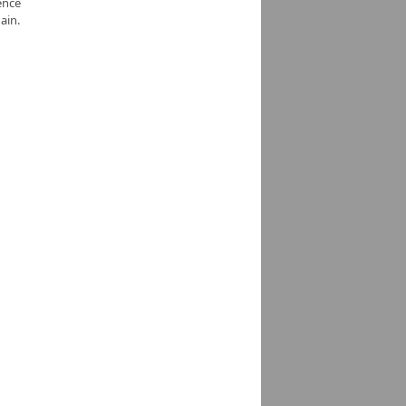
ence
ain.