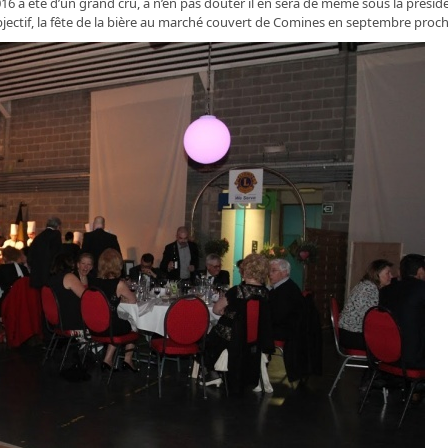
16 a été d’un grand cru, à n’en pas douter il en sera de même sous la présid
jectif, la fête de la bière au marché couvert de Comines en septembre proch