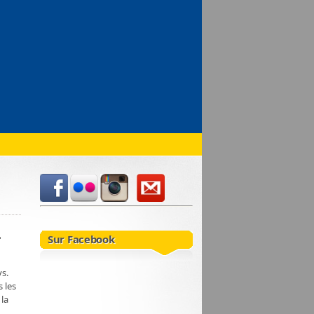
-
Sur Facebook
s.
s les
 la