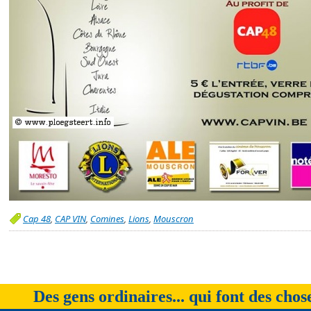
Cap 48
,
CAP VIN
,
Comines
,
Lions
,
Mouscron
Des gens ordinaires... qui font des chos