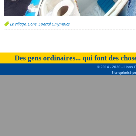
Le Village
,
Lions
,
Special Omympics
Des gens ordinaires... qui font des chos
© 2014 - 2020 - Lions 
Site optimisé p