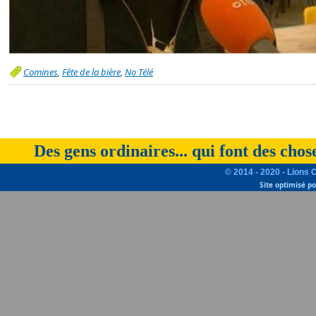
Comines
,
Fête de la bière
,
No Télé
Des gens ordinaires... qui font des chos
© 2014 - 2020 - Lions 
Site optimisé p